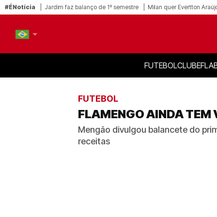
#ÉNotícia
Jardim faz balanço de 1º semestre
Milan quer Evertton Araúj
FUTEBOL
CLUBE
FLA
PT-BR
EN
FUTEBOL
FLAMENGO AINDA TEM 
Mengão divulgou balancete do prim
receitas