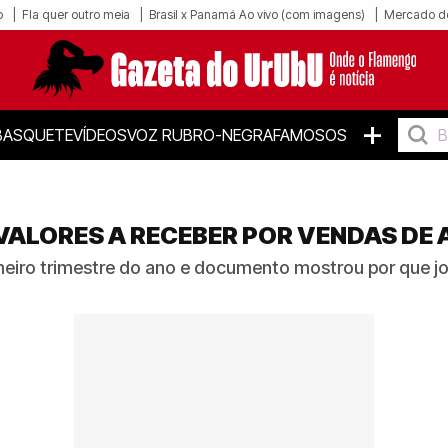
o
Fla quer outro meia
Brasil x Panamá Ao vivo (com imagens)
Mercado d
+
BASQUETE
VÍDEOS
VOZ RUBRO-NEGRA
FAMOSOS
VALORES A RECEBER POR VENDAS DE 
eiro trimestre do ano e documento mostrou por que jo