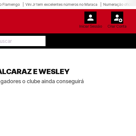
o Flamengo
Vini Jr tem excelentes números no Maraca
Numeração oficial 
Iniciar Sessão
Criar Conta
ALCARAZ E WESLEY
gadores o clube ainda conseguirá