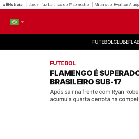
#ÉNotícia
Jardim faz balanço de 1º semestre
Milan quer Evertton Araúj
FUTEBOL
CLUBE
FLA
PT-BR
EN
FUTEBOL
FLAMENGO É SUPERADO 
BRASILEIRO SUB-17
Após sair na frente com Ryan Rober
acumula quarta derrota na compet