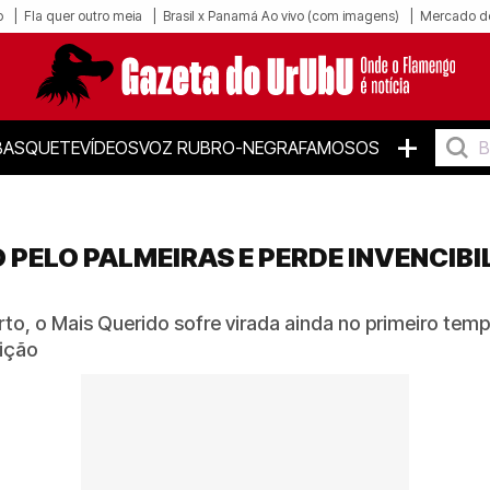
o
Fla quer outro meia
Brasil x Panamá Ao vivo (com imagens)
Mercado d
+
BASQUETE
VÍDEOS
VOZ RUBRO-NEGRA
FAMOSOS
PELO PALMEIRAS E PERDE INVENCIBI
to, o Mais Querido sofre virada ainda no primeiro tempo
ição