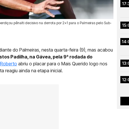
17:
diçou pênalti decisivo na derrota por 2x1 para o Palmeiras pelo Sub-
15:
14:
nte do Palmeiras, nesta quarta-feira (9), mas acabou
stos Padilha, na Gávea, pela 9ª rodada do
Roberto
abriu o placar para o Mais Querido logo nos
13:
a reagiu ainda na etapa inicial.
12: