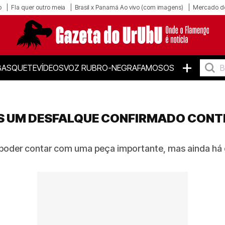
o
Fla quer outro meia
Brasil x Panamá Ao vivo (com imagens)
Mercado d
+
BASQUETE
VÍDEOS
VOZ RUBRO-NEGRA
FAMOSOS
 UM DESFALQUE CONFIRMADO CONTR
poder contar com uma peça importante, mas ainda há d