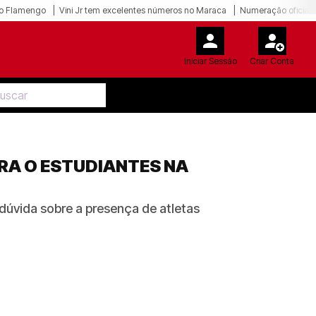
o Flamengo
Vini Jr tem excelentes números no Maraca
Numeração oficial 
Iniciar Sessão
Criar Conta
A O ESTUDIANTES NA
úvida sobre a presença de atletas