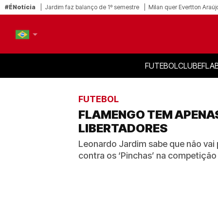
#ÉNotícia
Jardim faz balanço de 1º semestre
Milan quer Evertton Araúj
FUTEBOL
CLUBE
FLA
PT-BR
EN
FUTEBOL
FLAMENGO TEM APENAS
LIBERTADORES
Leonardo Jardim sabe que não vai 
contra os ‘Pinchas’ na competição