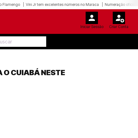
o Flamengo
Vini Jr tem excelentes números no Maraca
Numeração oficial 
Iniciar Sessão
Criar Conta
 O CUIABÁ NESTE