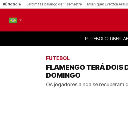
#ÉNotícia
Jardim faz balanço de 1º semestre
Milan quer Evertton Araúj
FUTEBOL
CLUBE
FLA
PT-BR
EN
FUTEBOL
FLAMENGO TERÁ DOIS D
DOMINGO
Os jogadores ainda se recuperam d