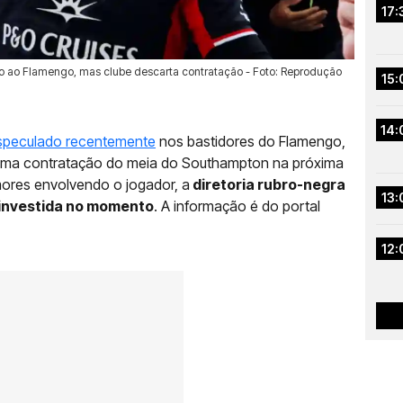
17:
o ao Flamengo, mas clube descarta contratação - Foto: Reprodução
15:
14:
speculado recentemente
nos bastidores do Flamengo,
 uma contratação do meia do Southampton na próxima
mores envolvendo o jogador, a
diretoria rubro-negra
13:
 investida no momento
. A informação é do portal
12: