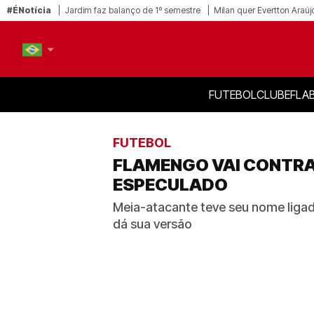
#ÉNotícia
Jardim faz balanço de 1º semestre
Milan quer Evertton Araúj
FUTEBOL
CLUBE
FLA
PT-BR
EN
FUTEBOL
FLAMENGO VAI CONTRA
ESPECULADO
Meia-atacante teve seu nome ligad
dá sua versão