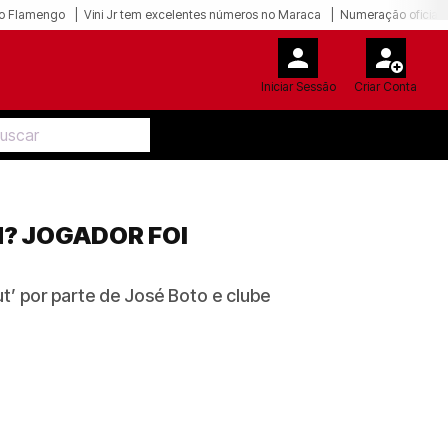
o Flamengo
Vini Jr tem excelentes números no Maraca
Numeração oficial 
Iniciar Sessão
Criar Conta
? JOGADOR FOI
’ por parte de José Boto e clube