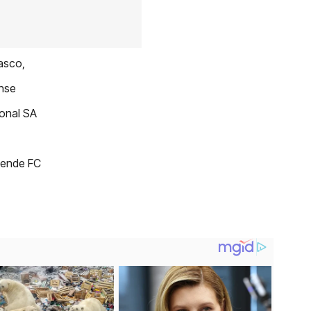
asco,
ense
ional SA
esende FC