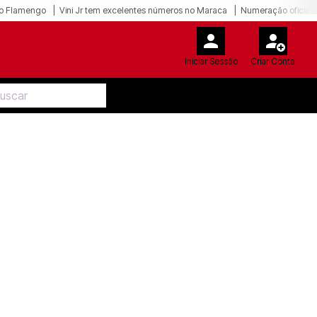
o Flamengo
Vini Jr tem excelentes números no Maraca
Numeração oficial 
Iniciar Sessão
Criar Conta