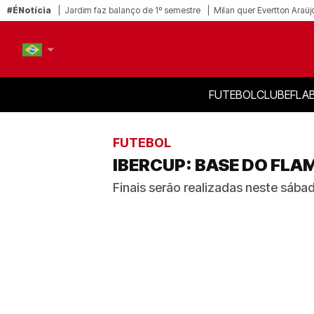
#ÉNotícia
Jardim faz balanço de 1º semestre
Milan quer Evertton Araúj
FUTEBOL
CLUBE
FLA
PT-BR
EN
FUTEBOL
IBERCUP: BASE DO FLA
Finais serão realizadas neste sáb