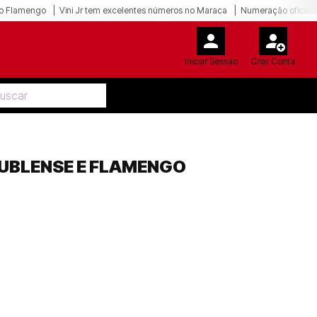
o Flamengo
Vini Jr tem excelentes números no Maraca
Numeração oficial 
Iniciar Sessão
Criar Conta
ÑUBLENSE E FLAMENGO