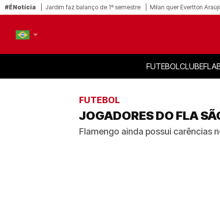
#ÉNotícia
Jardim faz balanço de 1º semestre
Milan quer Evertton Araúj
FUTEBOL
CLUBE
FLA
PT-BR
EN
FUTEBOL
JOGADORES DO FLA SÃO
Flamengo ainda possui carências no