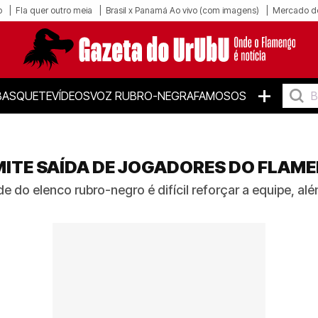
o
Fla quer outro meia
Brasil x Panamá Ao vivo (com imagens)
Mercado d
+
BASQUETE
VÍDEOS
VOZ RUBRO-NEGRA
FAMOSOS
ITE SAÍDA DE JOGADORES DO FLAM
 do elenco rubro-negro é difícil reforçar a equipe, al