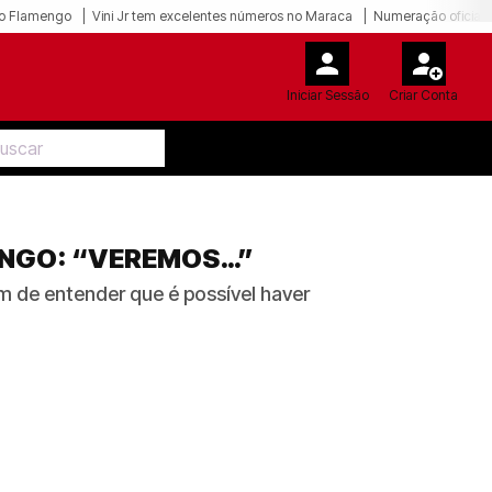
o Flamengo
Vini Jr tem excelentes números no Maraca
Numeração oficial 
Iniciar Sessão
Criar Conta
ENGO: “VEREMOS…”
ém de entender que é possível haver