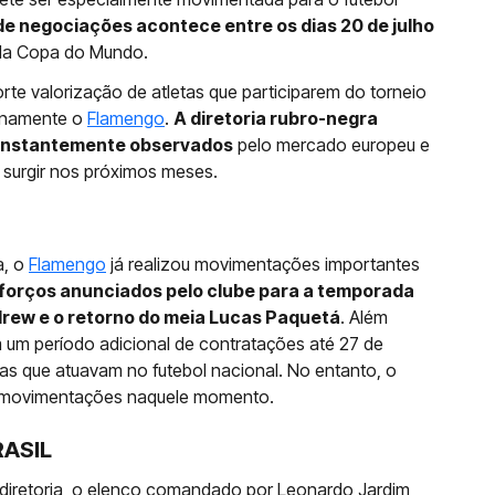
 de negociações acontece entre os dias 20 de julho
 da Copa do Mundo.
orte valorização de atletas que participarem do torneio
ernamente o
Flamengo
.
A diretoria rubro-negra
constantemente observados
pelo mercado europeu e
surgir nos próximos meses.
a, o
Flamengo
já realizou movimentações importantes
eforços anunciados pelo clube para a temporada
ndrew e o retorno do meia Lucas Paquetá
. Além
am um período adicional de contratações até 27 de
as que atuavam no futebol nacional. No entanto, o
s movimentações naquele momento.
RASIL
diretoria, o elenco comandado por Leonardo Jardim