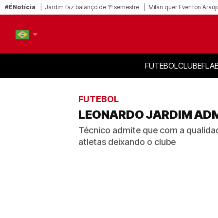
#ÉNotícia
Jardim faz balanço de 1º semestre
Milan quer Evertton Araúj
FUTEBOL
CLUBE
FLA
PT-BR
EN
FUTEBOL
LEONARDO JARDIM ADM
Técnico admite que com a qualidade
atletas deixando o clube