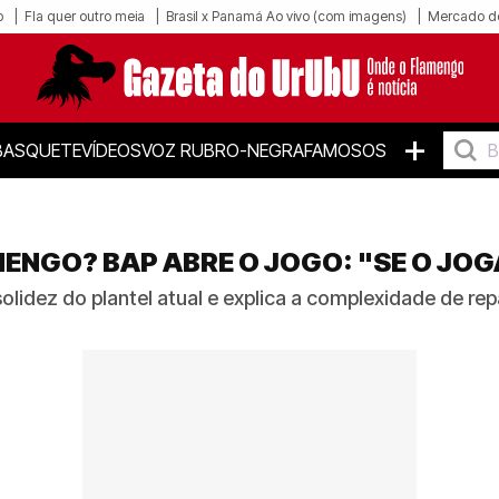
o
Fla quer outro meia
Brasil x Panamá Ao vivo (com imagens)
Mercado d
+
BASQUETE
VÍDEOS
VOZ RUBRO-NEGRA
FAMOSOS
MENGO? BAP ABRE O JOGO: "SE O JOG
lidez do plantel atual e explica a complexidade de repat