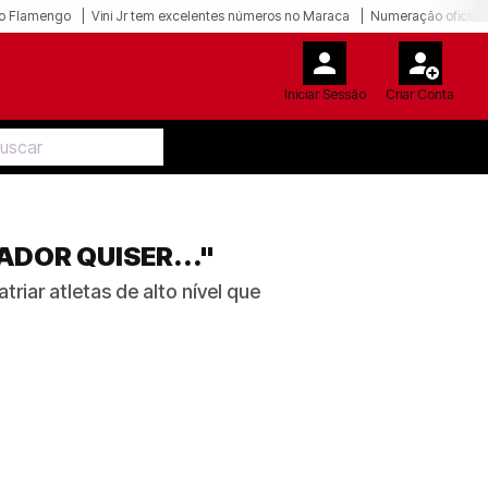
o Flamengo
Vini Jr tem excelentes números no Maraca
Numeração oficial 
Iniciar Sessão
Criar Conta
ADOR QUISER..."
riar atletas de alto nível que