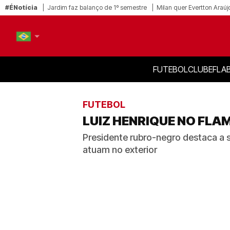
#ÉNotícia
Jardim faz balanço de 1º semestre
Milan quer Evertton Araúj
FUTEBOL
CLUBE
FLA
PT-BR
EN
FUTEBOL
LUIZ HENRIQUE NO FLA
Presidente rubro-negro destaca a so
atuam no exterior