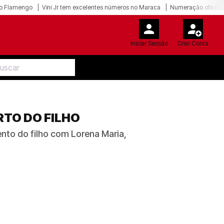
o Flamengo
Vini Jr tem excelentes números no Maraca
Numeração oficial 
Iniciar Sessão
Criar Conta
RTO DO FILHO
ento do filho com Lorena Maria,