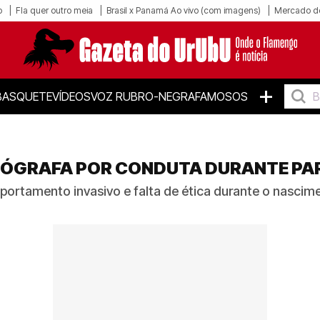
o
Fla quer outro meia
Brasil x Panamá Ao vivo (com imagens)
Mercado d
+
BASQUETE
VÍDEOS
VOZ RUBRO-NEGRA
FAMOSOS
OTÓGRAFA POR CONDUTA DURANTE PA
portamento invasivo e falta de ética durante o nascim