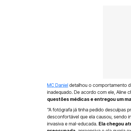
MC Daniel
detalhou o comportamento da 
inadequado. De acordo com ele, Aline c
questões médicas e entregou um mate
“A fotógrafa já tinha pedido desculpas 
desconfortável que ela causou, sendo inv
invasiva e mal-educada.
Ela chegou at
preocupada
, apreensiva e ela queria 