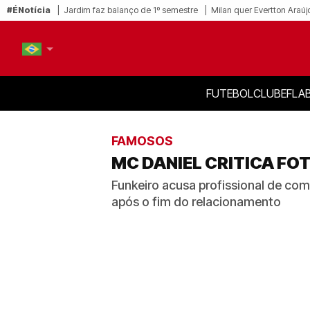
#ÉNotícia
Jardim faz balanço de 1º semestre
Milan quer Evertton Araúj
FUTEBOL
CLUBE
FLA
PT-BR
EN
FAMOSOS
MC DANIEL CRITICA F
Funkeiro acusa profissional de com
após o fim do relacionamento