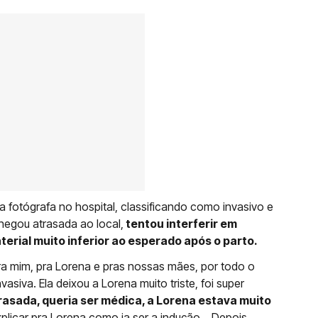
fotógrafa no hospital, classificando como invasivo e
hegou atrasada ao local,
tentou interferir em
rial muito inferior ao esperado após o parto.
pra mim, pra Lorena e pras nossas mães, por todo o
asiva. Ela deixou a Lorena muito triste, foi super
rasada, queria ser médica, a Lorena estava muito
explicar pra Lorena como ia ser a indução… Depois