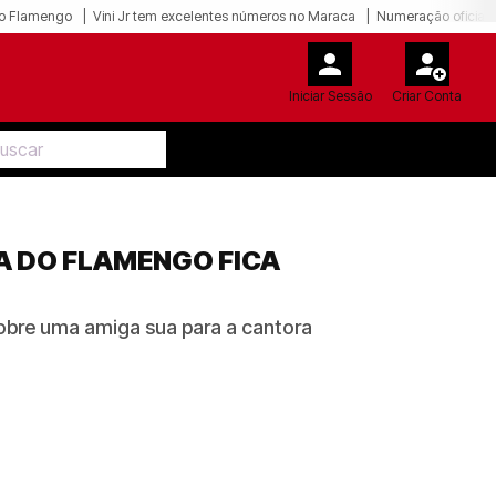
o Flamengo
Vini Jr tem excelentes números no Maraca
Numeração oficial 
Iniciar Sessão
Criar Conta
A DO FLAMENGO FICA
 sobre uma amiga sua para a cantora