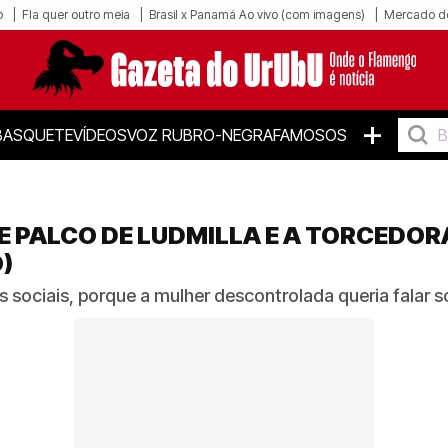
o
Fla quer outro meia
Brasil x Panamá Ao vivo (com imagens)
Mercado d
+
BASQUETE
VÍDEOS
VOZ RUBRO-NEGRA
FAMOSOS
 PALCO DE LUDMILLA E A TORCEDOR
)
es sociais, porque a mulher descontrolada queria falar