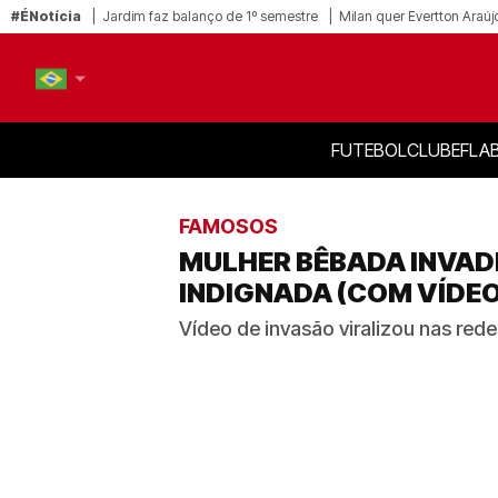
#ÉNotícia
Jardim faz balanço de 1º semestre
Milan quer Evertton Araúj
FUTEBOL
CLUBE
FLA
PT-BR
EN
FAMOSOS
MULHER BÊBADA INVADE
INDIGNADA (COM VÍDEO
Vídeo de invasão viralizou nas red