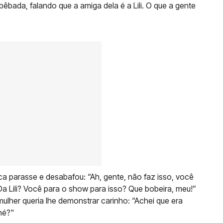
á bêbada, falando que a amiga dela é a Lili. O que a gente
ca parasse e desabafou: “Ah, gente, não faz isso, você
Da Lili? Você para o show para isso? Que bobeira, meu!”
mulher queria lhe demonstrar carinho: “Achei que era
né?"