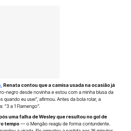
o
,
Renata contou que a camisa usada na ocasião já
ro-negro desde novinha e estou com a minha blusa da
 quando eu usei”, afirmou. Antes da bola rolar, a
a: “3 a 1 Flamengo”.
pós uma falha de Wesley que resultou no gol de
iro tempo
— o Mengão reagiu de forma contundente.
mandou a virada. Ele empatou a partida aos 16 minutos