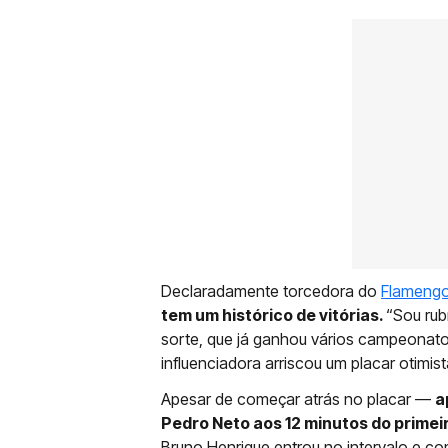
Declaradamente torcedora do
Flameng
tem um histórico de vitórias.
“Sou rub
sorte, que já ganhou vários campeonatos
influenciadora arriscou um placar otimist
Apesar de começar atrás no placar —
a
Pedro Neto aos 12 minutos do prime
Bruno Henrique entrou no intervalo e co