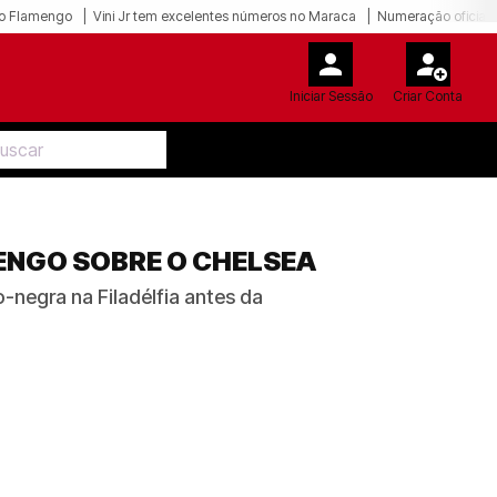
o Flamengo
Vini Jr tem excelentes números no Maraca
Numeração oficial 
Iniciar Sessão
Criar Conta
ENGO SOBRE O CHELSEA
-negra na Filadélfia antes da