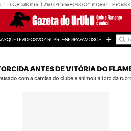
o
Fla quer outro meia
Brasil x Panamá Ao vivo (com imagens)
Mercado d
+
BASQUETE
VÍDEOS
VOZ RUBRO-NEGRA
FAMOSOS
TORCIDA ANTES DE VITÓRIA DO FLAM
ousado com a camisa do clube e animou a torcida rubro