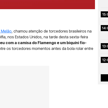
15:
14:
r Melão
, chamou atenção de torcedores brasileiros na
délfia, nos Estados Unidos, na tarde desta sexta-feira
eu com a camisa do Flamengo e um biquíni fio-
13:
ntre os torcedores momentos antes da bola rolar entre
12: