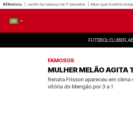
#ÉNotícia
Jardim faz balanço de 1º semestre
Milan quer Evertton Araúj
FUTEBOL
CLUBE
FLA
PT-BR
EN
FAMOSOS
MULHER MELÃO AGITA 
Renata Frisson apareceu em clima 
vitória do Mengão por 3 a 1