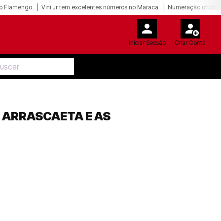
o Flamengo
Vini Jr tem excelentes números no Maraca
Numeração oficial 
Iniciar Sessão
Criar Conta
E ARRASCAETA E AS