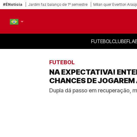
#ÉNotícia
Jardim faz balanço de 1º semestre
Milan quer Evertton Araúj
FUTEBOL
CLUBE
FLA
PT-BR
EN
FUTEBOL
NA EXPECTATIVA! ENTE
CHANCES DE JOGAREM A
Dupla dá passo em recuperação, ma