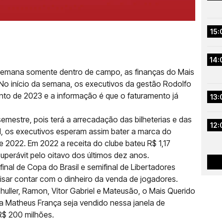
15:
14:
semana somente dentro de campo, as finanças do Mais
No início da semana, os executivos da gestão Rodolfo
nto de 2023 e a informação é que o faturamento já
13:
mestre, pois terá a arrecadação das bilheterias e das
12:
 os executivos esperam assim bater a marca do
 2022. Em 2022 a receita do clube bateu R$ 1,17
uperávit pelo oitavo dos últimos dez anos.
inal de Copa do Brasil e semifinal de Libertadores
cisar contar com o dinheiro da venda de jogadores.
ller, Ramon, Vítor Gabriel e Mateusão, o Mais Querido
a Matheus França seja vendido nessa janela de
R$ 200 milhões.