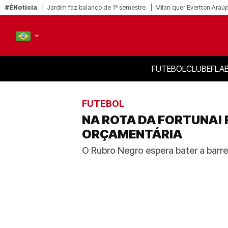
#ÉNotícia
Jardim faz balanço de 1º semestre
Milan quer Evertton Araúj
FUTEBOL
CLUBE
FLA
PT-BR
EN
FUTEBOL
NA ROTA DA FORTUNA!
ORÇAMENTÁRIA
O Rubro Negro espera bater a barre