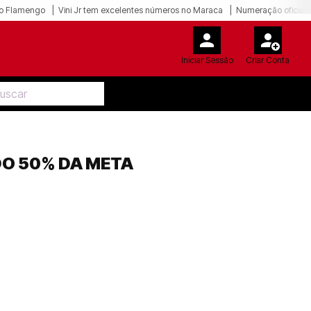
o Flamengo
Vini Jr tem excelentes números no Maraca
Numeração oficial 
Iniciar Sessão
Criar Conta
DO 50% DA META