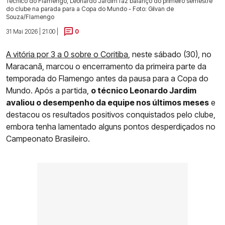
Técnico do Flamengo, Leonardo Jardim faz balanço do primeiro semestre
do clube na parada para a Copa do Mundo - Foto: Gilvan de
Souza/Flamengo
31 Mai 2026 | 21:00 |
0
A vitória por 3 a 0 sobre o Coritiba
, neste sábado (30), no
Maracanã, marcou o encerramento da primeira parte da
temporada do Flamengo antes da pausa para a Copa do
Mundo. Após a partida,
o técnico Leonardo Jardim
avaliou o desempenho da equipe nos últimos meses
e
destacou os resultados positivos conquistados pelo clube,
embora tenha lamentado alguns pontos desperdiçados no
Campeonato Brasileiro.