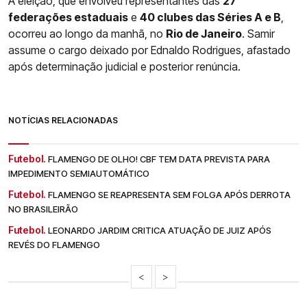
A eleição, que envolveu representantes das
27
federações estaduais
e
40 clubes das Séries A e B
,
ocorreu ao longo da manhã, no
Rio de Janeiro
. Samir
assume o cargo deixado por Ednaldo Rodrigues, afastado
após determinação judicial e posterior renúncia.
NOTÍCIAS RELACIONADAS
Futebol.
FLAMENGO DE OLHO! CBF TEM DATA PREVISTA PARA
IMPEDIMENTO SEMIAUTOMÁTICO
Futebol.
FLAMENGO SE REAPRESENTA SEM FOLGA APÓS DERROTA
NO BRASILEIRÃO
Futebol.
LEONARDO JARDIM CRITICA ATUAÇÃO DE JUIZ APÓS
REVÉS DO FLAMENGO
<
>