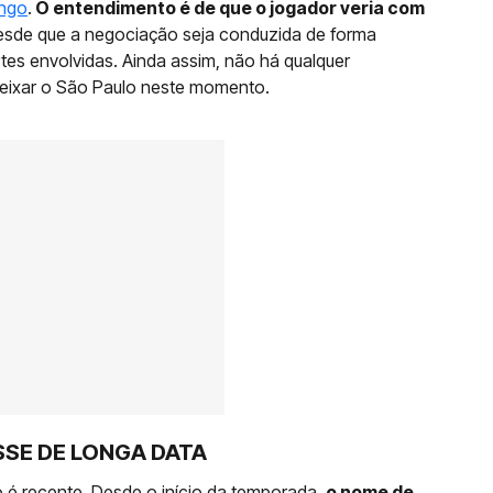
ngo
.
O entendimento é de que o jogador veria com
esde que a negociação seja conduzida de forma
tes envolvidas. Ainda assim, não há qualquer
deixar o São Paulo neste momento.
SE DE LONGA DATA
 é recente. Desde o início da temporada,
o nome de