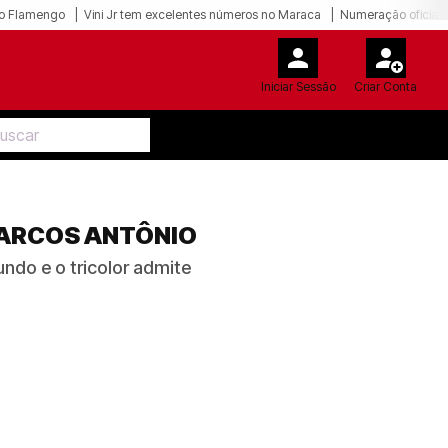
o Flamengo
Vini Jr tem excelentes números no Maraca
Numeração oficial 
Iniciar Sessão
Criar Conta
MARCOS ANTÔNIO
ndo e o tricolor admite