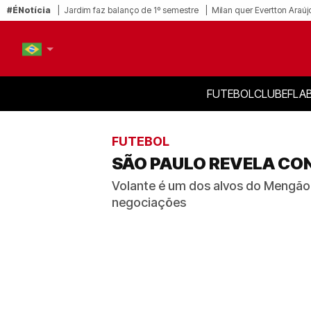
#ÉNotícia
Jardim faz balanço de 1º semestre
Milan quer Evertton Araúj
FUTEBOL
CLUBE
FLA
PT-BR
EN
FUTEBOL
SÃO PAULO REVELA CO
Volante é um dos alvos do Mengão p
negociações