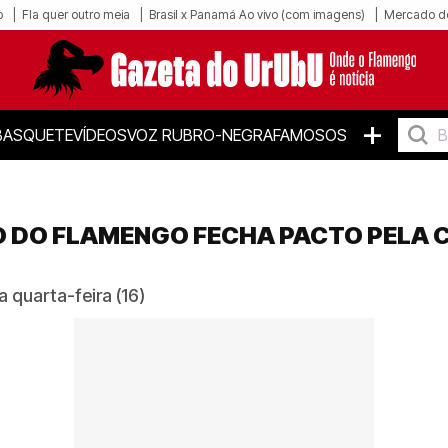
o
Fla quer outro meia
Brasil x Panamá Ao vivo (com imagens)
Mercado d
+
BASQUETE
VÍDEOS
VOZ RUBRO-NEGRA
FAMOSOS
O DO FLAMENGO FECHA PACTO PELA 
quarta-feira (16)