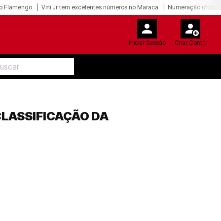
o Flamengo
Vini Jr tem excelentes números no Maraca
Numeração oficial 
Iniciar Sessão
Criar Conta
CLASSIFICAÇÃO DA