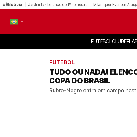
#ÉNotícia
Jardim faz balanço de 1º semestre
Milan quer Evertton Araúj
FUTEBOL
CLUBE
FLA
PT-BR
EN
FUTEBOL
TUDO OU NADA! ELENC
COPA DO BRASIL
Rubro-Negro entra em campo nesta 