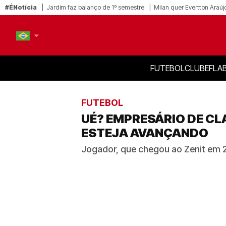
#ÉNotícia
Jardim faz balanço de 1º semestre
Milan quer Evertton Araúj
FUTEBOL
CLUBE
FLA
PT-BR
EN
FUTEBOL
UÉ? EMPRESÁRIO DE C
ESTEJA AVANÇANDO
Jogador, que chegou ao Zenit em 2