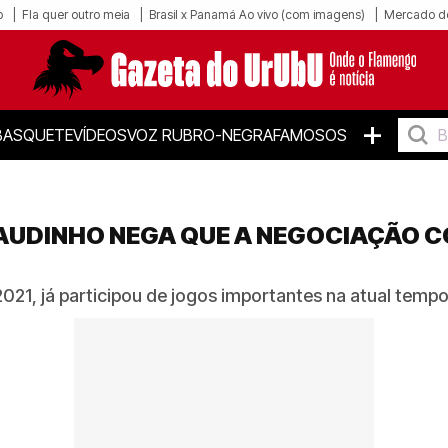
o
Fla quer outro meia
Brasil x Panamá Ao vivo (com imagens)
Mercado d
+
BASQUETE
VÍDEOS
VOZ RUBRO-NEGRA
FAMOSOS
LAUDINHO NEGA QUE A NEGOCIAÇÃO 
021, já participou de jogos importantes na atual temp