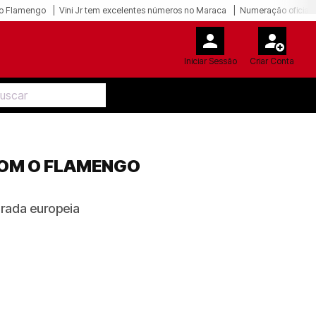
o Flamengo
Vini Jr tem excelentes números no Maraca
Numeração oficial 
Iniciar Sessão
Criar Conta
COM O FLAMENGO
orada europeia