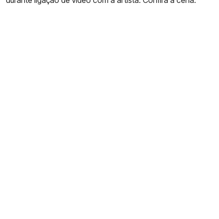
durante ligação de vídeo com a artista. Confira a cena: