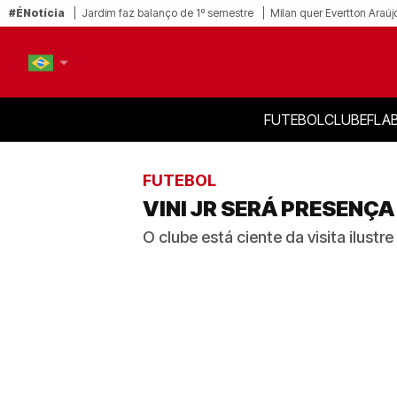
#ÉNotícia
Jardim faz balanço de 1º semestre
Milan quer Evertton Araúj
FUTEBOL
CLUBE
FLA
PT-BR
EN
FUTEBOL
VINI JR SERÁ PRESENÇ
O clube está ciente da visita ilust