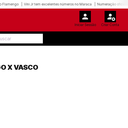
o Flamengo
Vini Jr tem excelentes números no Maraca
Numeração oficial 
Iniciar Sessão
Criar Conta
GO X VASCO