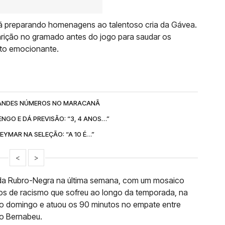
 está preparando homenagens ao talentoso cria da Gávea.
parição no gramado antes do jogo para saudar os
to emocionante.
GRANDES NÚMEROS NO MARACANÃ
NGO E DÁ PREVISÃO: “3, 4 ANOS…”
NEYMAR NA SELEÇÃO: “A 10 É…”
<
>
ida Rubro-Negra na última semana, com um mosaico
os de racismo que sofreu ao longo da temporada, na
mo domingo e atuou os 90 minutos no empate entre
go Bernabeu.