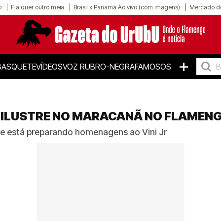
o
Fla quer outro meia
Brasil x Panamá Ao vivo (com imagens)
Mercado d
+
BASQUETE
VÍDEOS
VOZ RUBRO-NEGRA
FAMOSOS
A ILUSTRE NO MARACANÃ NO FLAMEN
re e está preparando homenagens ao Vini Jr