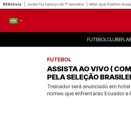
#ÉNotícia
Jardim faz balanço de 1º semestre
Milan quer Evertton Araúj
FUTEBOL
CLUBE
FLA
PT-BR
EN
FUTEBOL
ASSISTA AO VIVO ( CO
PELA SELEÇÃO BRASILE
Treinador será anunciado em hotel n
nomes que enfrentarão Ecuador e 