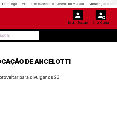
o Flamengo
Vini Jr tem excelentes números no Maraca
Numeração oficial 
Iniciar Sessão
Criar Conta
VOCAÇÃO DE ANCELOTTI
roveitar para divulgar os 23