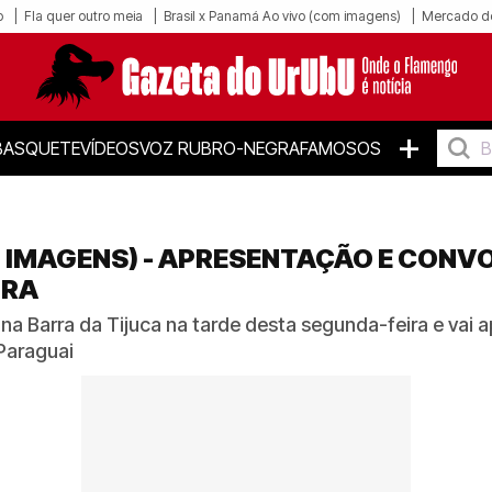
o
Fla quer outro meia
Brasil x Panamá Ao vivo (com imagens)
Mercado d
+
BASQUETE
VÍDEOS
VOZ RUBRO-NEGRA
FAMOSOS
M IMAGENS) - APRESENTAÇÃO E CON
IRA
a Barra da Tijuca na tarde desta segunda-feira e vai ap
Paraguai