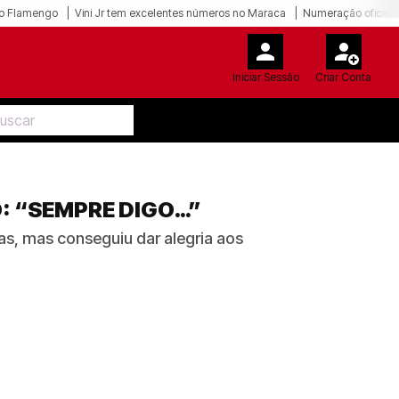
o Flamengo
Vini Jr tem excelentes números no Maraca
Numeração oficial 
Iniciar Sessão
Criar Conta
: “SEMPRE DIGO…”
cas, mas conseguiu dar alegria aos