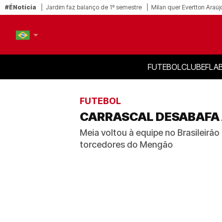
#ÉNotícia
Jardim faz balanço de 1º semestre
Milan quer Evertton Araúj
FUTEBOL
CLUBE
FLA
PT-BR
EN
FUTEBOL
CARRASCAL DESABAFA 
Meia voltou à equipe no Brasileirão
torcedores do Mengão