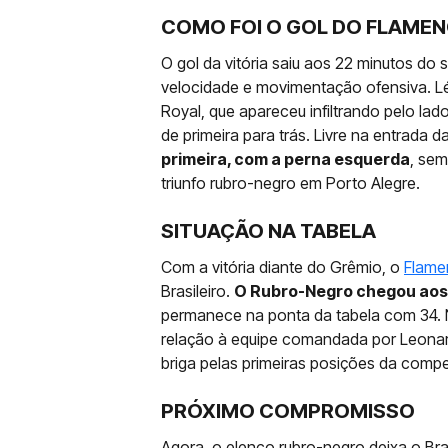
COMO FOI O GOL DO FLAME
O gol da vitória saiu aos 22 minutos d
velocidade e movimentação ofensiva. L
Royal, que apareceu infiltrando pelo lad
de primeira para trás. Livre na entrada 
primeira, com a perna esquerda
, sem
triunfo rubro-negro em Porto Alegre.
SITUAÇÃO NA TABELA
Com a vitória diante do Grêmio, o
Flame
Brasileiro.
O Rubro-Negro chegou aos
permanece na ponta da tabela com 34. N
relação à equipe comandada por Leonar
briga pelas primeiras posições da compe
PRÓXIMO COMPROMISSO
Agora, o elenco rubro-negro deixa o B