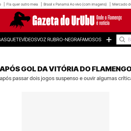
o
Fla quer outro meia
Brasil x Panamá Ao vivo (com imagens)
Mercado d
+
BASQUETE
VÍDEOS
VOZ RUBRO-NEGRA
FAMOSOS
APÓS GOL DA VITÓRIA DO FLAMENGO
 após passar dois jogos suspenso e ouvir algumas críti