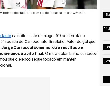
ª rodada do Brasileirão com gol de Carrascal - Foto: Gilvan de
15:
14:
ortante
na noite deste domingo (10) ao derrotar o
 15ª rodada do Campeonato Brasileiro. Autor do gol que
,
Jorge Carrascal comemorou o resultado e
13:
uipe após o apito final
. O meia colombiano destacou
rmou que o elenco segue focado em manter
12:
cional.