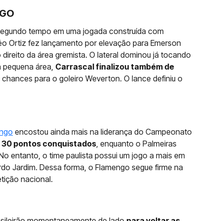
NGO
o segundo tempo em uma jogada construída com
éo Ortiz fez lançamento por elevação para Emerson
o direito da área gremista. O lateral dominou já tocando
da pequena área,
Carrascal finalizou também de
 chances para o goleiro Weverton. O lance definiu o
ngo
encostou ainda mais na liderança do Campeonato
 30 pontos conquistados
, enquanto o Palmeiras
o entanto, o time paulista possui um jogo a mais em
do Jardim. Dessa forma, o Flamengo segue firme na
tição nacional.
rasileirão momentaneamente de lado
para voltar as