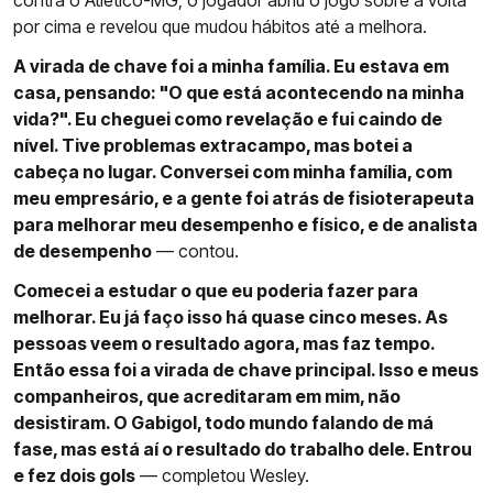
contra o Atlético-MG, o jogador abriu o jogo sobre a volta
por cima e revelou que mudou hábitos até a melhora.
A virada de chave foi a minha família. Eu estava em
casa, pensando: "O que está acontecendo na minha
vida?". Eu cheguei como revelação e fui caindo de
nível. Tive problemas extracampo, mas botei a
cabeça no lugar. Conversei com minha família, com
meu empresário, e a gente foi atrás de fisioterapeuta
para melhorar meu desempenho e físico, e de analista
de desempenho
— contou.
Comecei a estudar o que eu poderia fazer para
melhorar. Eu já faço isso há quase cinco meses. As
pessoas veem o resultado agora, mas faz tempo.
Então essa foi a virada de chave principal. Isso e meus
companheiros, que acreditaram em mim, não
desistiram. O Gabigol, todo mundo falando de má
fase, mas está aí o resultado do trabalho dele. Entrou
e fez dois gols
— completou Wesley.