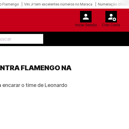
o Flamengo
Vini Jr tem excelentes números no Maraca
Numeração oficial 
Iniciar Sessão
Criar Conta
ONTRA FLAMENGO NA
a encarar o time de Leonardo