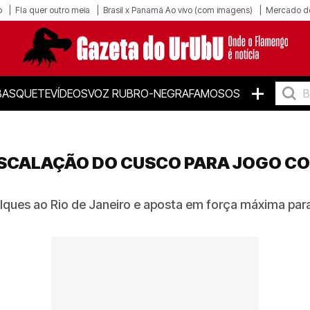
o
Fla quer outro meia
Brasil x Panamá Ao vivo (com imagens)
Mercado d
+
BASQUETE
VÍDEOS
VOZ RUBRO-NEGRA
FAMOSOS
ESCALAÇÃO DO CUSCO PARA JOGO C
ques ao Rio de Janeiro e aposta em força máxima par