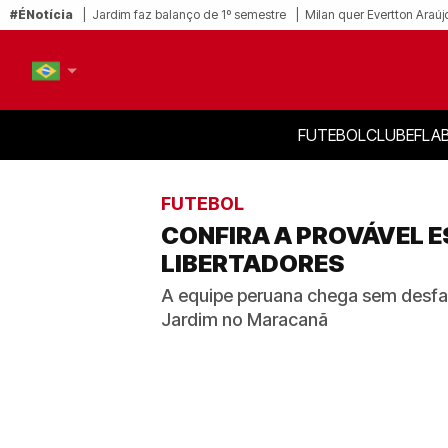
#ÉNotícia
Jardim faz balanço de 1º semestre
Milan quer Evertton Araúj
FUTEBOL
CLUBE
FLA
PT-BR
EN
FUTEBOL
CONFIRA A PROVÁVEL 
LIBERTADORES
A equipe peruana chega sem desfal
Jardim no Maracanã