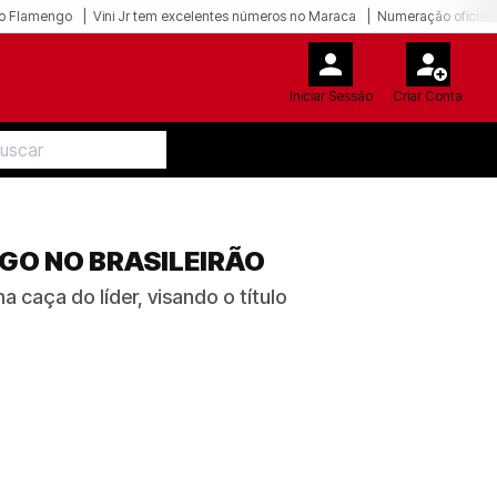
o Flamengo
Vini Jr tem excelentes números no Maraca
Numeração oficial 
Iniciar Sessão
Criar Conta
GO NO BRASILEIRÃO
 caça do líder, visando o título