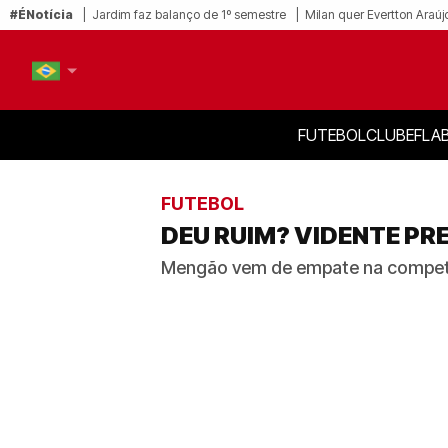
#ÉNotícia
Jardim faz balanço de 1º semestre
Milan quer Evertton Araúj
FUTEBOL
CLUBE
FLA
PT-BR
EN
FUTEBOL
DEU RUIM? VIDENTE PR
Mengão vem de empate na competição