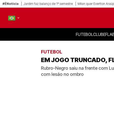
#ÉNotícia
Jardim faz balanço de 1º semestre
Milan quer Evertton Araúj
FUTEBOL
CLUBE
FLA
PT-BR
EN
FUTEBOL
EM JOGO TRUNCADO, F
Rubro-Negro saiu na frente com Lu
com lesão no ombro