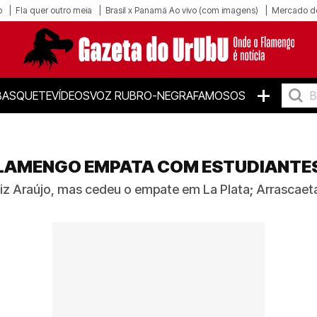
o
Fla quer outro meia
Brasil x Panamá Ao vivo (com imagens)
Mercado d
+
BASQUETE
VÍDEOS
VOZ RUBRO-NEGRA
FAMOSOS
LAMENGO EMPATA COM ESTUDIANTES
iz Araújo, mas cedeu o empate em La Plata; Arrascaet