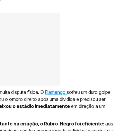
uita disputa física. O
Flamengo
sofreu um duro golpe
u o ombro direito após uma dividida e precisou ser
eixou o estádio imediatamente
em direção a um
tante na criação, o Rubro-Negro foi eficiente
: aos
nrique, que fez grande jogada individual e serviu Luiz