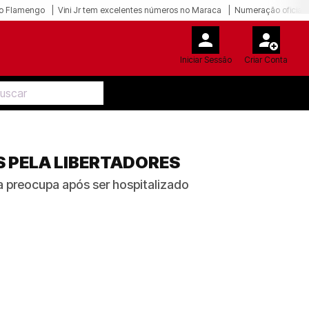
o Flamengo
Vini Jr tem excelentes números no Maraca
Numeração oficial 
Iniciar Sessão
Criar Conta
 PELA LIBERTADORES
a preocupa após ser hospitalizado