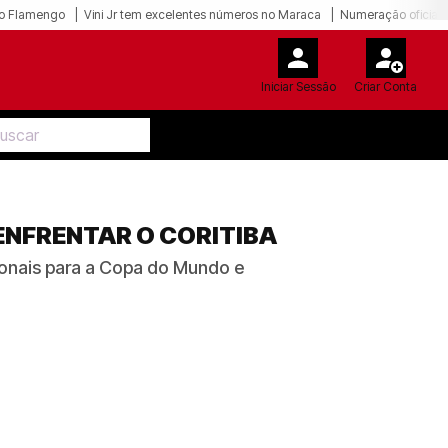
o Flamengo
Vini Jr tem excelentes números no Maraca
Numeração oficial 
Iniciar Sessão
Criar Conta
NFRENTAR O CORITIBA
onais para a Copa do Mundo e