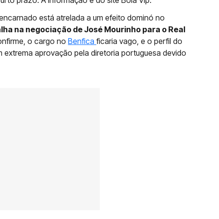
rto prazo. A informação é do site Bola Vip.
be encarnado está atrelada a um efeito dominó no
lha na negociação de José Mourinho para o Real
nfirme, o cargo no
Benfica
ficaria vago, e o perfil do
 extrema aprovação pela diretoria portuguesa devido