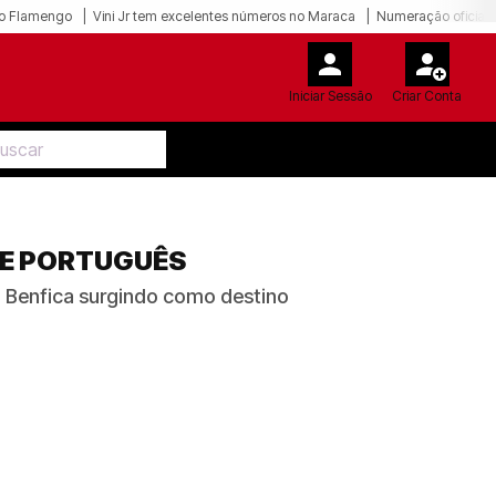
o Flamengo
Vini Jr tem excelentes números no Maraca
Numeração oficial 
Iniciar Sessão
Criar Conta
ME PORTUGUÊS
 o Benfica surgindo como destino