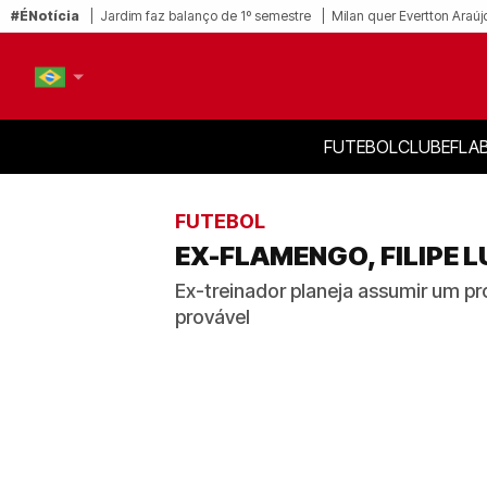
#ÉNotícia
Jardim faz balanço de 1º semestre
Milan quer Evertton Araúj
FUTEBOL
CLUBE
FLA
PT-BR
EN
FUTEBOL
EX-FLAMENGO, FILIPE 
Ex-treinador planeja assumir um pr
provável