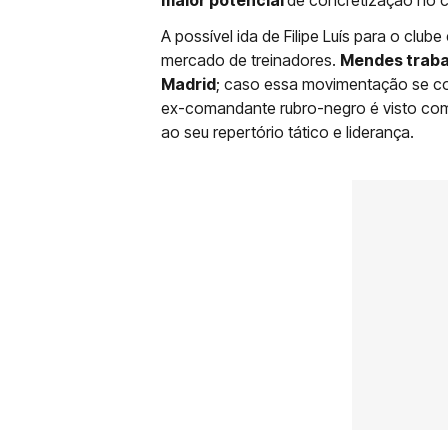
maior potencial
de concretização no cu
A possível ida de Filipe Luís para o clu
mercado de treinadores.
Mendes traba
Madrid
; caso essa movimentação se co
ex-comandante rubro-negro é visto com
ao seu repertório tático e liderança.