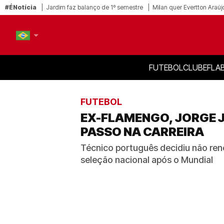
#ÉNotícia
Jardim faz balanço de 1º semestre
Milan quer Evertton Araúj
FUTEBOL
CLUBE
FLA
PT-BR
EN
FUTEBOL
EX-FLAMENGO, JORGE J
PASSO NA CARREIRA
Técnico português decidiu não ren
seleção nacional após o Mundial