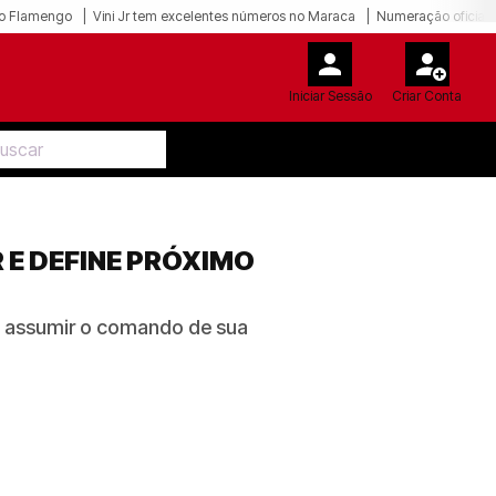
o Flamengo
Vini Jr tem excelentes números no Maraca
Numeração oficial 
Iniciar Sessão
Criar Conta
 E DEFINE PRÓXIMO
ca assumir o comando de sua