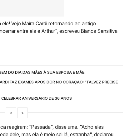
m ele! Vejo Maíra Cardi retornando ao antigo
cerrar entre ela e Arthur", escreveu Bianca Sensitiva
EM DO DIA DAS MÃES À SUA ESPOSA E MÃE
CARDI FAZ EXAMES APÓS DOR NO CORAÇÃO: "TALVEZ PRECISE
 CELEBRAR ANIVERSÁRIO DE 36 ANOS
<
>
ca reagiram: "Passada", disse uma. "Acho eles
de dele, mas ela é meio sei lá, estranha", declarou