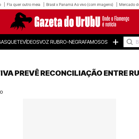
o
Fla quer outro meia
Brasil x Panamá Ao vivo (com imagens)
Mercado d
+
BASQUETE
VÍDEOS
VOZ RUBRO-NEGRA
FAMOSOS
TIVA PREVÊ RECONCILIAÇÃO ENTRE 
to