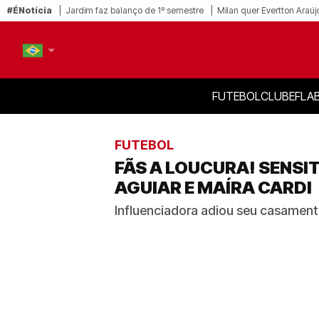
#ÉNotícia
Jardim faz balanço de 1º semestre
Milan quer Evertton Araúj
FUTEBOL
CLUBE
FLA
PT-BR
EN
FUTEBOL
FÃS A LOUCURA! SENSI
AGUIAR E MAÍRA CARDI
Influenciadora adiou seu casamen