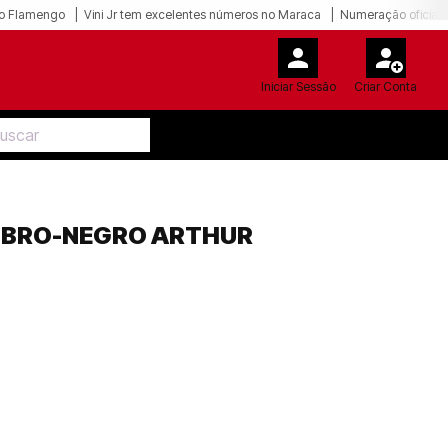
o Flamengo
Vini Jr tem excelentes números no Maraca
Numeração oficial 
Iniciar Sessão
Criar Conta
RUBRO-NEGRO ARTHUR