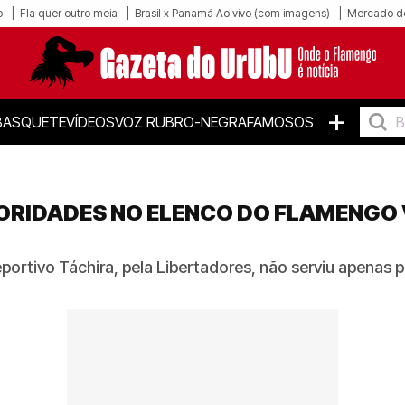
o
Fla quer outro meia
Brasil x Panamá Ao vivo (com imagens)
Mercado d
+
BASQUETE
VÍDEOS
VOZ RUBRO-NEGRA
FAMOSOS
RIORIDADES NO ELENCO DO FLAMENGO
portivo Táchira, pela Libertadores, não serviu apenas p