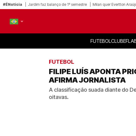
#ÉNotícia
Jardim faz balanço de 1º semestre
Milan quer Evertton Araúj
FUTEBOL
CLUBE
FLA
PT-BR
EN
FUTEBOL
FILIPE LUÍS APONTA P
AFIRMA JORNALISTA
A classificação suada diante do De
oitavas.