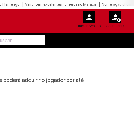
o Flamengo
Vini Jr tem excelentes números no Maraca
Numeração oficial 
Iniciar Sessão
Criar Conta
 poderá adquirir o jogador por até