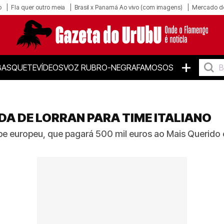
o
Fla quer outro meia
Brasil x Panamá Ao vivo (com imagens)
Mercado d
+
BASQUETE
VÍDEOS
VOZ RUBRO-NEGRA
FAMOSOS
A DE LORRAN PARA TIME ITALIANO
e europeu, que pagará 500 mil euros ao Mais Querido e