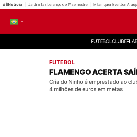
#ÉNotícia
Jardim faz balanço de 1º semestre
Milan quer Evertton Araúj
FUTEBOL
CLUBE
FLA
PT-BR
EN
FUTEBOL
FLAMENGO ACERTA SAÍD
Cria do Ninho é emprestado ao club
4 milhões de euros em metas