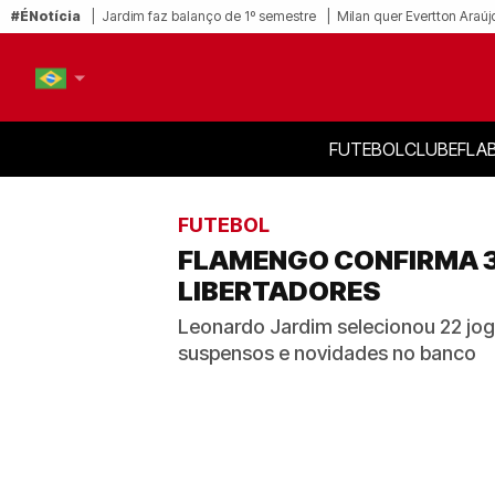
#ÉNotícia
Jardim faz balanço de 1º semestre
Milan quer Evertton Araúj
FUTEBOL
CLUBE
FLA
PT-BR
EN
FUTEBOL
FLAMENGO CONFIRMA 3
LIBERTADORES
Leonardo Jardim selecionou 22 jog
suspensos e novidades no banco