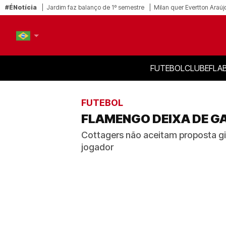
#ÉNotícia
Jardim faz balanço de 1º semestre
Milan quer Evertton Araúj
FUTEBOL
CLUBE
FLA
PT-BR
EN
FUTEBOL
FLAMENGO DEIXA DE G
Cottagers não aceitam proposta g
jogador