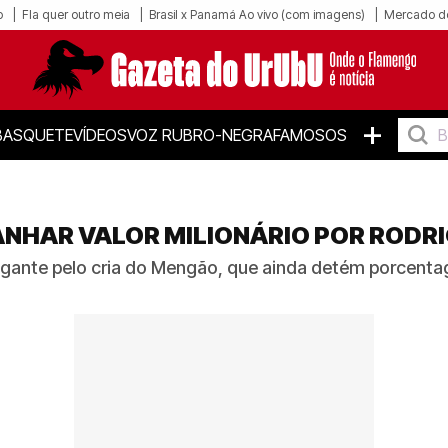
o
Fla quer outro meia
Brasil x Panamá Ao vivo (com imagens)
Mercado d
+
BASQUETE
VÍDEOS
VOZ RUBRO-NEGRA
FAMOSOS
ANHAR VALOR MILIONÁRIO POR RODR
igante pelo cria do Mengão, que ainda detém porcent