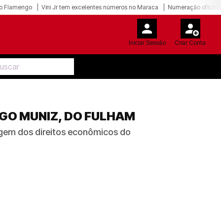
o Flamengo
Vini Jr tem excelentes números no Maraca
Numeração oficial 
Iniciar Sessão
Criar Conta
IGO MUNIZ, DO FULHAM
agem dos direitos econômicos do