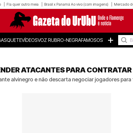
o
Fla quer outro meia
Brasil x Panamá Ao vivo (com imagens)
Mercado d
+
BASQUETE
VÍDEOS
VOZ RUBRO-NEGRA
FAMOSOS
NDER ATACANTES PARA CONTRATAR 
te alvinegro e não descarta negociar jogadores para f