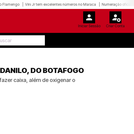
o Flamengo
Vini Jr tem excelentes números no Maraca
Numeração oficial 
Iniciar Sessão
Criar Conta
DANILO, DO BOTAFOGO
azer caixa, além de oxigenar o