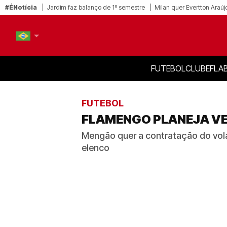
#ÉNotícia
Jardim faz balanço de 1º semestre
Milan quer Evertton Araúj
FUTEBOL
CLUBE
FLA
PT-BR
EN
FUTEBOL
FLAMENGO PLANEJA VE
Mengão quer a contratação do volan
elenco