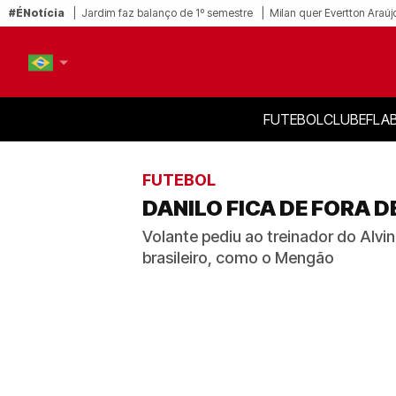
#ÉNotícia
Jardim faz balanço de 1º semestre
Milan quer Evertton Araúj
FUTEBOL
CLUBE
FLA
PT-BR
EN
FUTEBOL
DANILO FICA DE FORA 
Volante pediu ao treinador do Alvin
brasileiro, como o Mengão