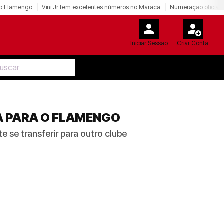
o Flamengo
Vini Jr tem excelentes números no Maraca
Numeração oficial 
Iniciar Sessão
Criar Conta
HA PARA O FLAMENGO
e se transferir para outro clube