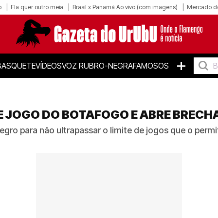
o
Fla quer outro meia
Brasil x Panamá Ao vivo (com imagens)
Mercado d
+
BASQUETE
VÍDEOS
VOZ RUBRO-NEGRA
FAMOSOS
DE JOGO DO BOTAFOGO E ABRE BREC
egro para não ultrapassar o limite de jogos que o permit