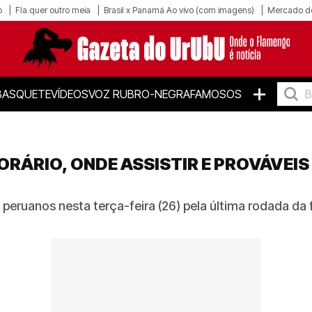
o
Fla quer outro meia
Brasil x Panamá Ao vivo (com imagens)
Mercado d
+
BASQUETE
VÍDEOS
VOZ RUBRO-NEGRA
FAMOSOS
RÁRIO, ONDE ASSISTIR E PROVÁVEI
eruanos nesta terça-feira (26) pela última rodada da