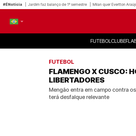
#ÉNotícia
Jardim faz balanço de 1º semestre
Milan quer Evertton Araúj
FUTEBOL
CLUBE
FLA
PT-BR
EN
FUTEBOL
FLAMENGO X CUSCO: HO
LIBERTADORES
Mengão entra em campo contra os p
terá desfalque relevante