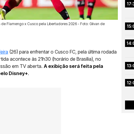
17:
es de Flamengo x Cusco pela Libertadores 2026 - Foto: Gilvan de
15:
14:
eira
(26) para enfrentar o Cusco FC, pela última rodada
tida acontece às 21h30 (horário de Brasília), no
issão em TV aberta.
A exibição será feita pela
13:
pelo Disney+
.
12: