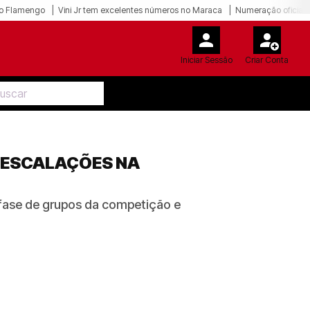
o Flamengo
Vini Jr tem excelentes números no Maraca
Numeração oficial 
Iniciar Sessão
Criar Conta
S ESCALAÇÕES NA
 fase de grupos da competição e