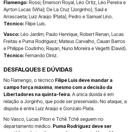
Flamengo:
Rossi; Emerson Royal, Léo Ortiz, Léo Pereira e
Ayrton Lucas (Viña); De La Cruz (Jorginho), Saúl e
Arrascaeta; Luiz Araújo (Plata), Pedro e Samuel Lino.
Técnico:
Filipe Luís.
Vasco:
Léo Jardim; Paulo Henrique, Robert Renan, Lucas
Freitas e Puma Rodríguez; Mateus Carvalho, Cauan Barros
e Philippe Coutinho; Rayan, Nuno Moreira e Vegetti (David).
Técnico:
Fernando Diniz.
DESFALQUES E DÚVIDAS
No Flamengo, o técnico
Filipe Luís deve mandar a
campo força máxima
,
mesmo com a decisão da
Libertadores na quinta-feira
. A única dúvida é em
relação a Jorginho, que pode ser preservado. No ataque, a
disputa é entre Luiz Araújo e Gonzalo Plata.
No Vasco, Lucas Piton e Tchê Tchê seguem no
departamento médico.
Puma Rodríguez deve ser