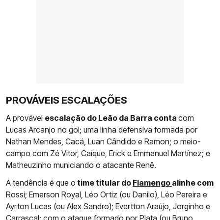
PROVÁVEIS ESCALAÇÕES
A provável
escalação do Leão da Barra conta
com
Lucas Arcanjo no gol; uma linha defensiva formada por
Nathan Mendes, Cacá, Luan Cândido e Ramon; o meio-
campo com Zé Vitor, Caíque, Erick e Emmanuel Martínez; e
Matheuzinho municiando o atacante Renê.
A tendência é que o
time titular do
Flamengo
alinhe com
Rossi; Emerson Royal, Léo Ortiz (ou Danilo), Léo Pereira e
Ayrton Lucas (ou Alex Sandro); Evertton Araújo, Jorginho e
Carrascal; com o ataque formado por Plata (ou Bruno