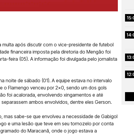
15:
14:
ulta após discutir com o vice-presidente de futebol
dade financeira imposta pela diretoria do Mengão foi
13:
a-feira (05). A informação foi divulgada pelo jornalista
12:
na noite de sábado (01). A equipe estava no intervalo
que o Flamengo venceu por 2x0, sendo um dos gols
são foi acalorada, envolvendo xingamentos e até
s separassem ambos envolvidos, dentre eles Gerson.
o, mas sabe-se que envolveu a necessidade de Gabigol
jogo e uma lesão que teve em seu tornozelo por conta
 gramado do Maracanã, onde o jogo estava a