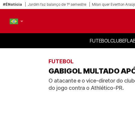
#ÉNotícia
Jardim faz balanço de 1º semestre
Milan quer Evertton Araúj
FUTEBOL
CLUBE
FLA
PT-BR
EN
FUTEBOL
GABIGOL MULTADO APÓ
O atacante e o vice-diretor do club
do jogo contra o Athlético-PR.