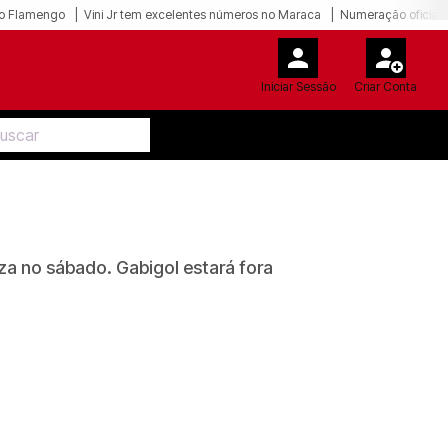
o Flamengo
Vini Jr tem excelentes números no Maraca
Numeração oficial 
Iniciar Sessão
Criar Conta
eza no sábado. Gabigol estará fora