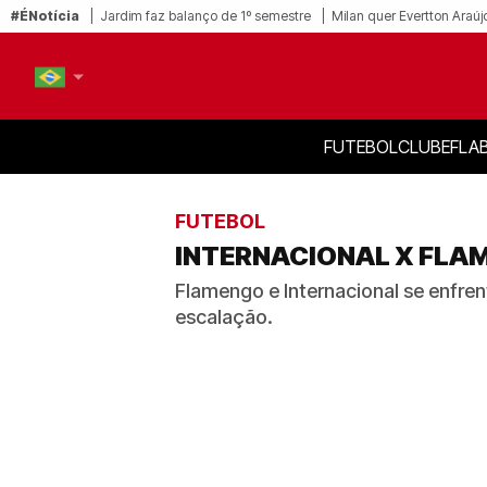
#ÉNotícia
Jardim faz balanço de 1º semestre
Milan quer Evertton Araúj
FUTEBOL
CLUBE
FLA
PT-BR
EN
FUTEBOL
INTERNACIONAL X FLAM
Flamengo e Internacional se enfren
escalação.