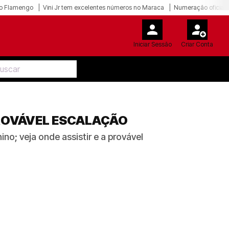
o Flamengo
Vini Jr tem excelentes números no Maraca
Numeração oficial 
Iniciar Sessão
Criar Conta
PROVÁVEL ESCALAÇÃO
o; veja onde assistir e a provável