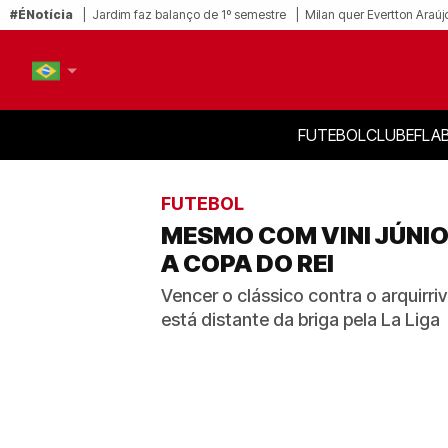
#ÉNotícia
Jardim faz balanço de 1º semestre
Milan quer Evertton Araúj
FUTEBOL
CLUBE
FLA
PT-BR
EN
FUTEBOL
MESMO COM VINI JÚNIO
A COPA DO REI
Vencer o clássico contra o arquirr
está distante da briga pela La Liga