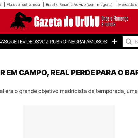
o
Fla quer outro meia
Brasil x Panamá Ao vivo (com imagens)
Mercado d
+
BASQUETE
VÍDEOS
VOZ RUBRO-NEGRA
FAMOSOS
R EM CAMPO, REAL PERDE PARA O B
ival era o grande objetivo madridista da temporada, uma