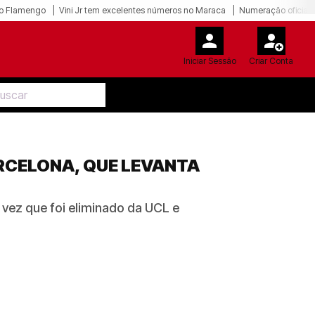
o Flamengo
Vini Jr tem excelentes números no Maraca
Numeração oficial 
Iniciar Sessão
Criar Conta
ARCELONA, QUE LEVANTA
 vez que foi eliminado da UCL e