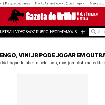
o
Fla quer outro meia
Brasil x Panamá Ao vivo (com imagens)
Mercado d
+
KETBALL
VIDEOS
VOZ RUBRO-NEGRA
FAMOUS
NGO, VINI JR PODE JOGAR EM OUTR
id jogando aberto pelo lado, mas jornalista acredita 