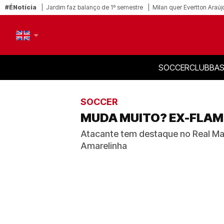
#ÉNotícia
Jardim faz balanço de 1º semestre
Milan quer Evertton Araúj
SOCCER
CLUB
BAS
PT-BR
EN
SOCCER
MUDA MUITO? EX-FLAME
Atacante tem destaque no Real Madr
Amarelinha