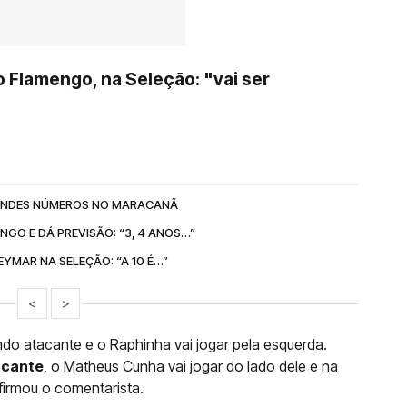
do Flamengo, na Seleção: "vai ser
GRANDES NÚMEROS NO MARACANÃ
NGO E DÁ PREVISÃO: “3, 4 ANOS…”
EYMAR NA SELEÇÃO: “A 10 É…”
<
>
undo atacante e o Raphinha vai jogar pela esquerda.
acante
, o Matheus Cunha vai jogar do lado dele e na
afirmou o comentarista.