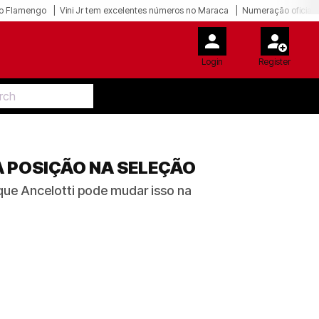
o Flamengo
Vini Jr tem excelentes números no Maraca
Numeração oficial 
Login
Register
A POSIÇÃO NA SELEÇÃO
que Ancelotti pode mudar isso na