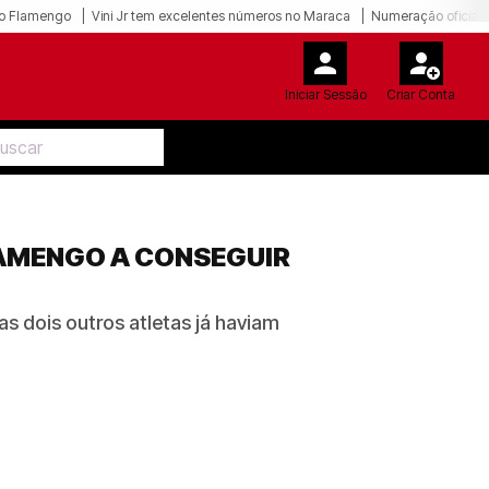
o Flamengo
Vini Jr tem excelentes números no Maraca
Numeração oficial 
Iniciar Sessão
Criar Conta
LAMENGO A CONSEGUIR
 dois outros atletas já haviam