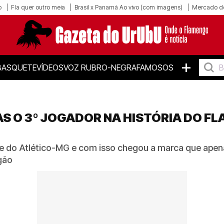
o
Fla quer outro meia
Brasil x Panamá Ao vivo (com imagens)
Mercado d
+
BASQUETE
VÍDEOS
VOZ RUBRO-NEGRA
FAMOSOS
S O 3º JOGADOR NA HISTÓRIA DO F
 do Atlético-MG e com isso chegou a marca que apenas
gão