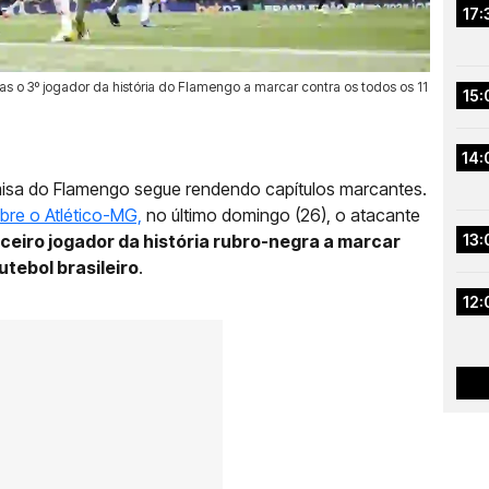
17:
s o 3º jogador da história do Flamengo a marcar contra os todos os 11
15:
14:
isa do Flamengo segue rendendo capítulos marcantes.
obre o Atlético-MG,
no último domingo (26), o atacante
ceiro jogador da história rubro-negra a marcar
13:
utebol brasileiro
.
12: