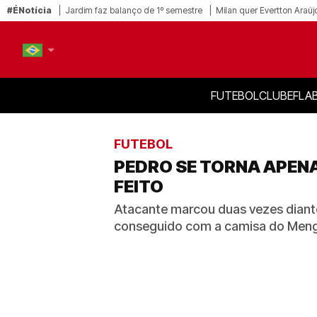
#ÉNotícia
Jardim faz balanço de 1º semestre
Milan quer Evertton Araúj
FUTEBOL
CLUBE
FLA
PT-BR
EN
FUTEBOL
PEDRO SE TORNA APENA
FEITO
Atacante marcou duas vezes diante
conseguido com a camisa do Men