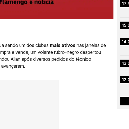
17:
15:
14:
nua sendo um dos clubes
mais ativos
nas janelas de
ompra e venda, um volante rubro-negro despertou
dou Allan após diversos pedidos do técnico
13:
o avançaram.
12: