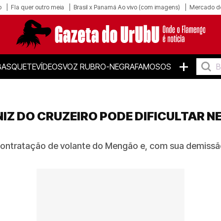
o
Fla quer outro meia
Brasil x Panamá Ao vivo (com imagens)
Mercado d
+
BASQUETE
VÍDEOS
VOZ RUBRO-NEGRA
FAMOSOS
NIZ DO CRUZEIRO PODE DIFICULTAR 
 contratação de volante do Mengão e, com sua demiss