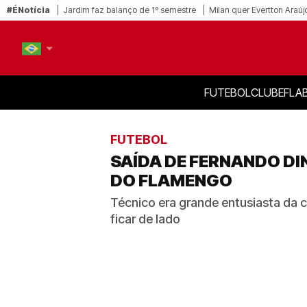
#ÉNotícia
Jardim faz balanço de 1º semestre
Milan quer Evertton Araúj
FUTEBOL
CLUBE
FLA
PT-BR
EN
FUTEBOL
SAÍDA DE FERNANDO DI
DO FLAMENGO
Técnico era grande entusiasta da
ficar de lado