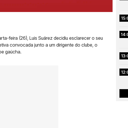
15:
14:
ta-feira (26), Luis Suárez decidiu esclarecer o seu
etiva convocada junto a um dirigente do clube, o
pe gaúcha.
13:
12: