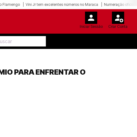
o Flamengo
Vini Jr tem excelentes números no Maraca
Numeração oficial 
Iniciar Sessão
Criar Conta
MIO PARA ENFRENTAR O