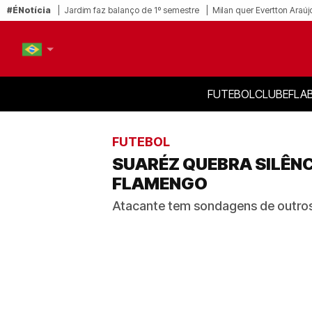
#ÉNotícia
Jardim faz balanço de 1º semestre
Milan quer Evertton Araúj
FUTEBOL
CLUBE
FLA
PT-BR
EN
FUTEBOL
SUARÉZ QUEBRA SILÊNC
FLAMENGO
Atacante tem sondagens de outros