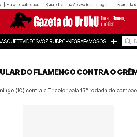
o
Fla quer outro meia
Brasil x Panamá Ao vivo (com imagens)
Mercado d
+
BASQUETE
VÍDEOS
VOZ RUBRO-NEGRA
FAMOSOS
ITULAR DO FLAMENGO CONTRA O GRÊM
ngo (10) contra o Tricolor pela 15ª rodada do campeo