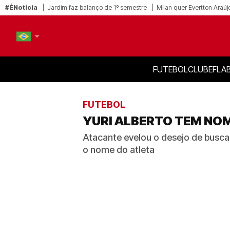
#ÉNotícia
Jardim faz balanço de 1º semestre
Milan quer Evertton Araúj
FUTEBOL
CLUBE
FLA
PT-BR
EN
FUTEBOL
YURI ALBERTO TEM NO
Atacante evelou o desejo de busca
o nome do atleta