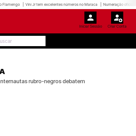
o Flamengo
Vini Jr tem excelentes números no Maraca
Numeração oficial 
Iniciar Sessão
Criar Conta
DA
 internautas rubro-negros debatem