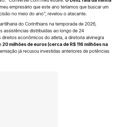
ivo. "Conversei com meu estafe.
O Diniz fala da minha
 meu empresário que este ano teríamos que buscar um
isão no meio do ano", revelou o atacante.
artilharia do Corinthians na temporada de 2026,
s assistências distribuídas ao longo de 24
direitos econômicos do atleta, a diretoria alvinegra
e
20 milhões de euros (cerca de R$ 116 milhões na
emiação já recusou investidas anteriores de potências