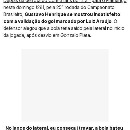
Depois da derrota do Corinthians por 2 a 1 para o Flamengo
neste domingo (28), pela 25ª rodada do Campeonato
Brasileiro,
Gustavo Henrique se mostrou insatisfeito
com a validação do gol marcado por Luiz Araújo
. O
defensor alegou que a bola teria saído pela lateral no início
da jogada, após desvio em Gonzalo Plata.
“
No lance do lateral, eu consegui travar, a bola bateu